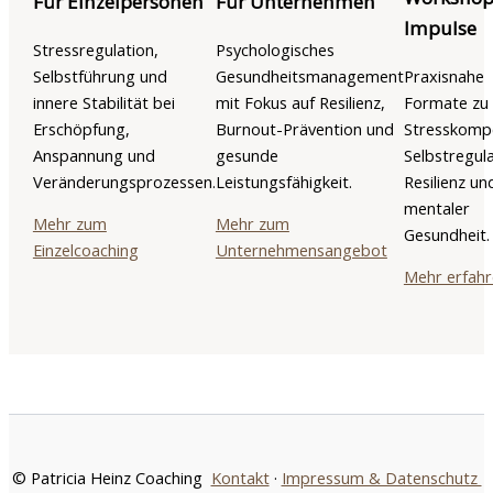
Für Einzelpersonen
Für Unternehmen
Impulse
Stressregulation,
Psychologisches
Selbstführung und
Gesundheitsmanagement
Praxisnahe
innere Stabilität bei
mit Fokus auf Resilienz,
Formate zu
Erschöpfung,
Burnout-Prävention und
Stresskomp
Anspannung und
gesunde
Selbstregula
Veränderungsprozessen.
Leistungsfähigkeit.
Resilienz un
mentaler
Mehr zum
Mehr zum
Gesundheit.
Einzelcoaching
Unternehmensangebot
Mehr erfah
© Patricia Heinz Coaching
Kontakt
·
Impressum & Datenschutz